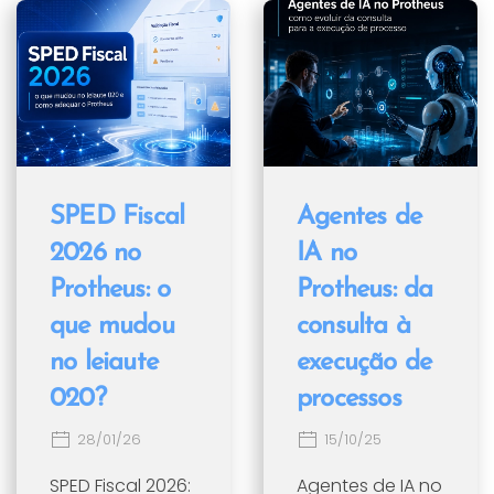
SPED Fiscal
Agentes de
2026 no
IA no
Protheus: o
Protheus: da
que mudou
consulta à
no leiaute
execução de
020?
processos
28/01/26
15/10/25
SPED Fiscal 2026:
Agentes de IA no