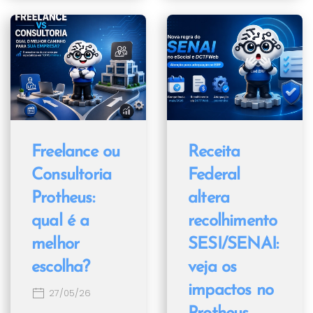
Freelance ou
Receita
Consultoria
Federal
Protheus:
altera
qual é a
recolhimento
melhor
SESI/SENAI:
escolha?
veja os
impactos no
27/05/26