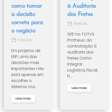
como tomar
à Auditoria
a decisão
dos Fretes
correta para
11/06/26
o negócio
GFE no TOTVS
Protheus: da
17/06/26
contratação à
Em projetos de
auditoria dos
ERP, uma das
fretes Como
decisões mais
integrar
importantes não
Logística, Fiscal,
está apenas em
Fi...
escolher o
sistema, ma...
Leia mais
Leia mais