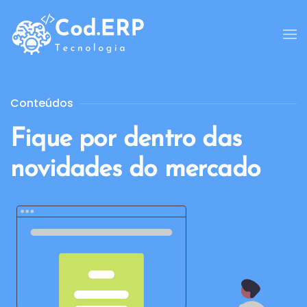
Skip to main content
Conteúdos
F
i
q
u
e
p
o
r
d
e
n
t
r
o
d
a
s
n
o
v
i
d
a
d
e
s
d
o
m
e
r
c
a
d
o