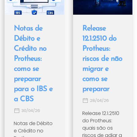
Notas de
Release
Débito e
12.1.2510 do
Crédito no
Protheus:
Protheus:
riscos de não
como se
migrar e
preparar
como se
para o IBS e
preparar
a CBS
28/04/26
30/04/26
Release 12.1.2510
do Protheus:
Notas de Débito
quais são os
e Crédito no
riscos de adiar a