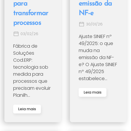
para
emissão da
transformar
NF-e
processos
30/01/26
03/02/26
Ajuste SINIEF nº
49/2025: o que
Fábrica de
muda na
Soluções
emissão da NF-
Cod.ERP:
e? O Ajuste SINIEF
tecnologia sob
nº 49/2025
medida para
estabelece...
processos que
precisam evoluir
Leia mais
Planilh...
Leia mais