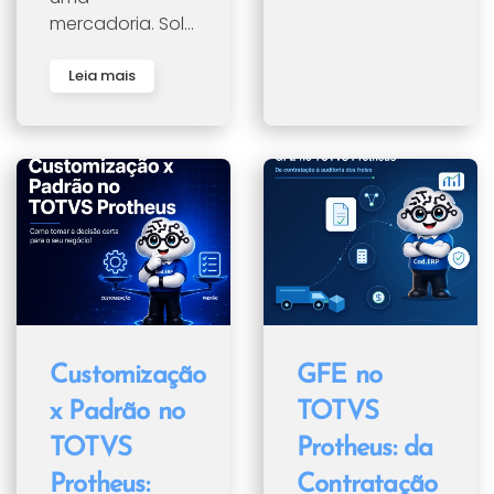
mercadoria. Sol...
Leia mais
Customização
GFE no
x Padrão no
TOTVS
TOTVS
Protheus: da
Protheus:
Contratação