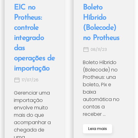
EIC no
Boleto
Protheus:
Híbrido
controle
(Bolecode)
integrado
no Protheus
das
08/11/23
operações de
Boleto Híbrido
importação
(Bolecode) no
Protheus: una
17/07/26
boleto, Pix e
baixa
Gerenciar uma
automática no
importação
contas a
envolve muito
receber ...
mais do que
acompanhar a
Leia mais
chegada de
uma