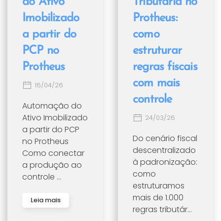
do Ativo
Tributária no
Imobilizado
Protheus:
a partir do
como
PCP no
estruturar
Protheus
regras fiscais
com mais
16/04/26
controle
Automação do
Ativo Imobilizado
24/03/26
a partir do PCP
Do cenário fiscal
no Protheus
descentralizado
Como conectar
à padronização:
a produção ao
como
controle ...
estruturamos
mais de 1.000
Leia mais
regras tributár...